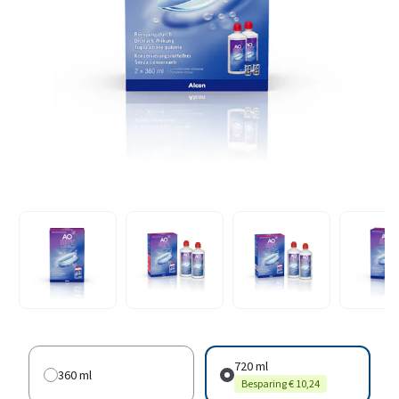
720 ml
360 ml
Besparing € 10,24