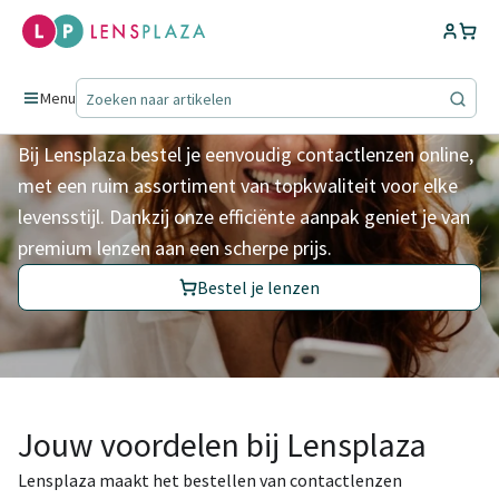
Contactlenzen voor het
leven
Menu
Bij Lensplaza bestel je eenvoudig contactlenzen online,
met een ruim assortiment van topkwaliteit voor elke
levensstijl. Dankzij onze efficiënte aanpak geniet je van
premium lenzen aan een scherpe prijs.
Bestel je lenzen
Jouw voordelen bij Lensplaza
Lensplaza maakt het bestellen van contactlenzen