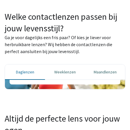
Welke contactlenzen passen bij
jouw levensstijl?
Ga je voor dagelijks een fris paar? Of kies je liever voor
Daglenzen
herbruikbare lenzen? Wij hebben de contactlenzen die
perfect aansluiten bij jouw levensstijl.
Elke dag een frisse start – voor maximale
hygiëne en ultiem gebruiksgemak.
Daglenzen
Weeklenzen
Maandlenzen
Bestel je lenzen
Altijd de perfecte lens voor jouw