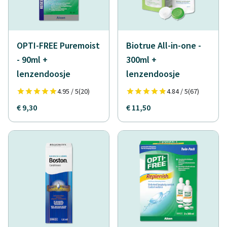
OPTI-FREE Puremoist
Biotrue All-in-one -
- 90ml +
300ml +
lenzendoosje
lenzendoosje
4.95 / 5
(20)
4.84 / 5
(67)
€ 9,30
€ 11,50