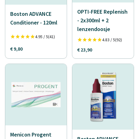
OPTI-FREE Replenish
Boston ADVANCE
- 2x300ml + 2
Conditioner - 120ml
lenzendoosje
4.95 / 5
(41)
4.83 / 5
(92)
€ 9,80
€ 23,90
Menicon Progent
Boston ADVANCE