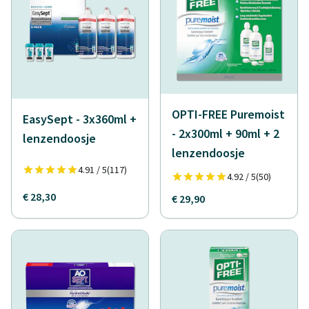
OPTI-FREE Puremoist
EasySept - 3x360ml +
- 2x300ml + 90ml + 2
lenzendoosje
lenzendoosje
4.91 / 5
(117)
4.92 / 5
(50)
€ 28,30
€ 29,90