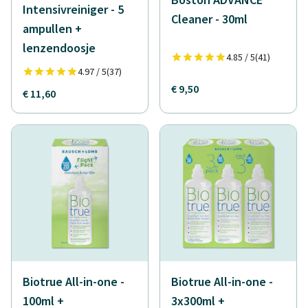
Intensivreiniger - 5
Cleaner - 30ml
ampullen +
lenzendoosje
4.85 / 5
(41)
4.97 / 5
(37)
€ 9,50
€ 11,60
Biotrue All-in-one -
Biotrue All-in-one -
100ml +
3x300ml +