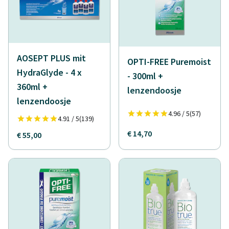
AOSEPT PLUS mit
OPTI-FREE Puremoist
HydraGlyde - 4 x
- 300ml +
360ml +
lenzendoosje
lenzendoosje
4.96 / 5
(57)
4.91 / 5
(139)
€ 14,70
€ 55,00