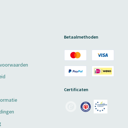
Betaalmethoden
 voorwaarden
eid
Certificaten
formatie
dingen
g