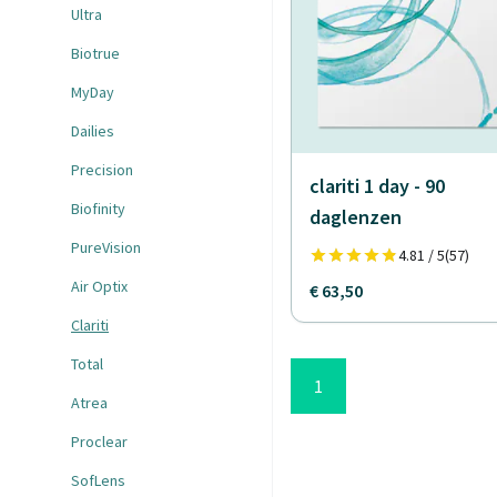
Ultra
Biotrue
MyDay
Dailies
Precision
clariti 1 day - 90
Biofinity
daglenzen
PureVision
4.81 / 5
(57)
Air Optix
€ 63,50
Clariti
Total
1
Atrea
Proclear
SofLens