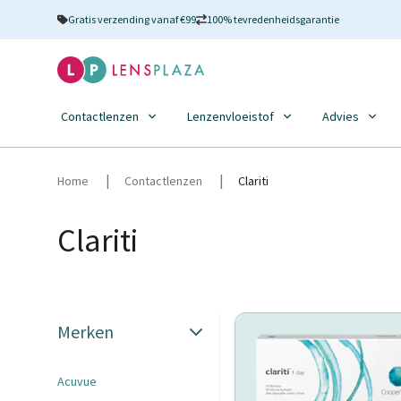
Gratis verzending vanaf €99
100% tevredenheidsgarantie
Contactlenzen
Lenzenvloeistof
Advies
Home
Contactlenzen
Clariti
Clariti
Merken
Acuvue