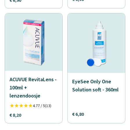
€ 6,90
ACUVUE RevitaLens -
EyeSee Only One
100ml +
Solution soft - 360ml
lenzendoosje
4.77 / 5
(13)
€ 6,80
€ 8,20