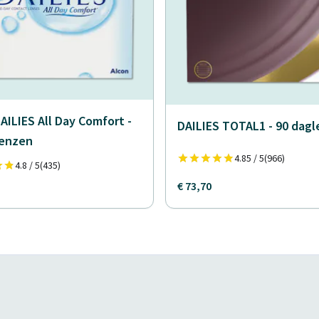
AILIES All Day Comfort -
DAILIES TOTAL1 - 90 dag
lenzen
4.85 / 5
(966)
4.8 / 5
(435)
€ 73,70