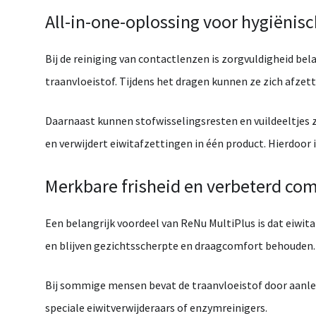
All-
in-
one-
oplossing
voor
hygiënis
Bij
de
reiniging
van
contactlenzen
is
zorgvuldigheid
bela
traanvloeistof.
Tijdens
het
dragen
kunnen
ze
zich
afzet
Daarnaast
kunnen
stofwisselingsresten
en
vuildeeltjes
en
verwijdert
eiwitafzettingen
in
één
product.
Hierdoor
Merkbare
frisheid
en
verbeterd
com
Een
belangrijk
voordeel
van
ReNu
MultiPlus
is
dat
eiwit
en
blijven
gezichtsscherpte
en
draagcomfort
behouden.
Bij
sommige
mensen
bevat
de
traanvloeistof
door
aanl
speciale
eiwitverwijderaars
of
enzymreinigers.