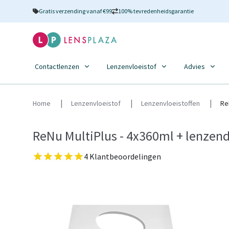
Gratis verzending vanaf €99
100% tevredenheidsgarantie
Contactlenzen
Lenzenvloeistof
Advies
Home
Lenzenvloeistof
Lenzenvloeistoffen
Re
ReNu MultiPlus - 4x360ml + lenzen
4 Klantbeoordelingen