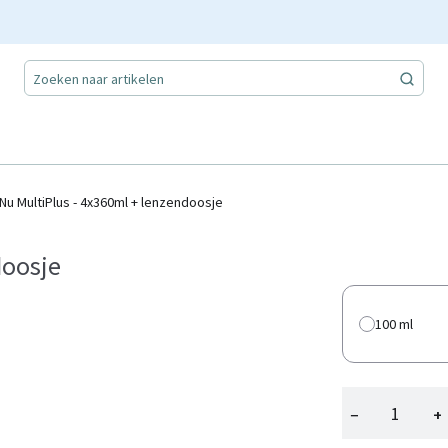
Nu MultiPlus - 4x360ml + lenzendoosje
doosje
100 ml
−
+