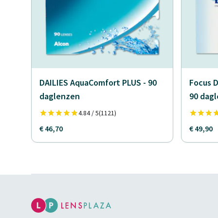
DAILIES AquaComfort PLUS - 90
Focus D
daglenzen
90 dag
4.84 / 5
(1121)
€ 46,70
€ 49,90