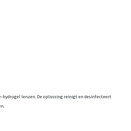
e-
hydrogel
lenzen.
De
oplossing
reinigt
en
desinfecteert
en.