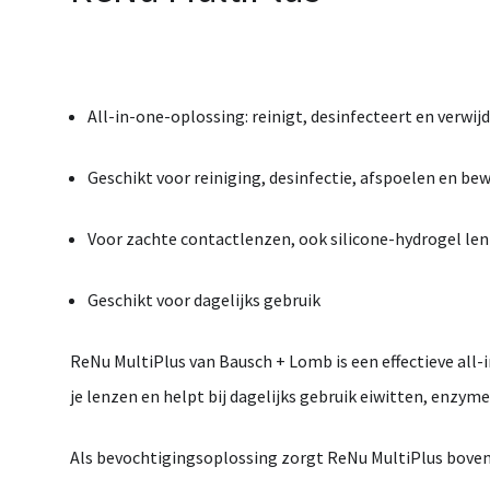
All-
in-
one-
oplossing:
reinigt,
desinfecteert
en
verwij
Geschikt
voor
reiniging,
desinfectie,
afspoelen
en
bew
Voor
zachte
contactlenzen,
ook
silicone-
hydrogel
le
Geschikt
voor
dagelijks
gebruik
ReNu
MultiPlus
van
Bausch +
Lomb
is
een
effectieve
all-
je
lenzen
en
helpt
bij
dagelijks
gebruik
eiwitten,
enzym
Als
bevochtigingsoplossing
zorgt
ReNu
MultiPlus
bove