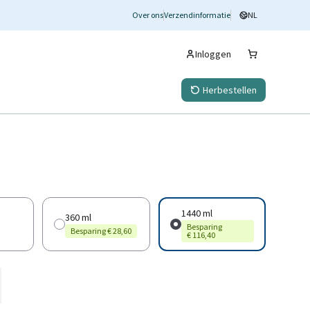
Over ons
Verzendinformatie
NL
Inloggen
Herbestellen
1440 ml
360 ml
Besparing
Besparing € 28,60
€ 116,40