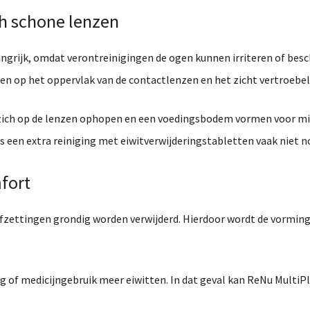
ch
schone
lenzen
ngrijk,
omdat
verontreinigingen
de
ogen
kunnen
irriteren
of
besc
ten
op
het
oppervlak
van
de
contactlenzen
en
het
zicht
vertroebel
zich
op
de
lenzen
ophopen
en
een
voedingsbodem
vormen
voor
mi
is
een
extra
reiniging
met
eiwitverwijderingstabletten
vaak
niet
n
fort
afzettingen
grondig
worden
verwijderd.
Hierdoor
wordt
de
vormin
eg
of
medicijngebruik
meer
eiwitten.
In
dat
geval
kan
ReNu
MultiP