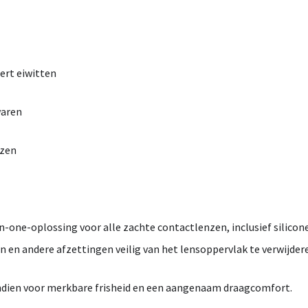
dert
eiwitten
aren
nzen
in-
one-
oplossing
voor
alle
zachte
contactlenzen,
inclusief
silicon
en
en
andere
afzettingen
veilig
van
het
lensoppervlak
te
verwijder
ndien
voor
merkbare
frisheid
en
een
aangenaam
draagcomfort.