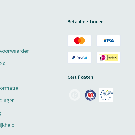
Betaalmethoden
 voorwaarden
eid
Certificaten
formatie
dingen
g
jkheid