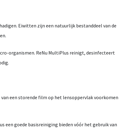
hadigen.
Eiwitten
zijn
een
natuurlijk
bestanddeel
van
de
en.
cro-
organismen.
ReNu
MultiPlus
reinigt,
desinfecteert
odig.
g
van
een
storende
film
op
het
lensoppervlak
voorkomen
lus
een
goede
basisreiniging
bieden
vóór
het
gebruik
van