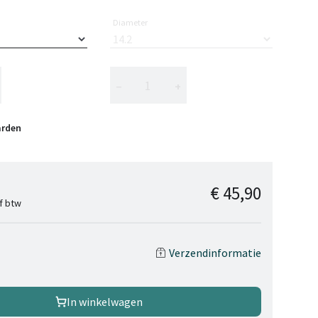
Diameter
−
+
arden
€ 45,90
ef btw
Verzendinformatie
In winkelwagen