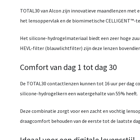
TOTAL30
van
Alcon
zijn innovatieve
maandlenzen
met e
het lensoppervlak en de biomimetische
CELLIGENT™-te
Het silicone-hydrogelmateriaal biedt een
zeer hoge zuu
HEVL-filter (blauwlichtfilter)
zijn deze lenzen bovendien
Comfort van dag 1 tot dag 30
De
TOTAL30
contactlenzen kunnen tot
16 uur per dag
co
silicone-hydrogelkern een watergehalte van
55%
heeft.
Deze combinatie zorgt voor een zacht en vochtig lenso
draagcomfort behouden van de eerste tot de laatste da
Ideaal voor een digitale levensstijl