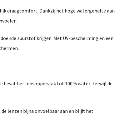
lijk draagcomfort. Dankzij het hoge watergehalte aan
nvoelen.
oldoende zuurstof krijgen. Met
UV-bescherming
en een
schermen.
ie
bevat het lensoppervlak tot
100% water
, terwijl de
n de lenzen
bijna onvoelbaar
aan en blijft het