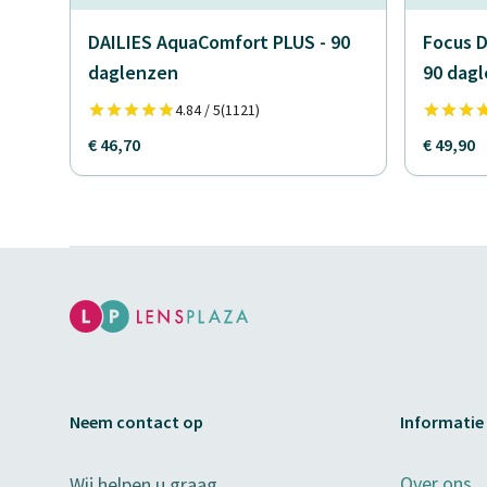
DAILIES AquaComfort PLUS - 90
Focus D
daglenzen
90 dag
4.84 / 5
(1121)
€ 46,70
€ 49,90
Neem contact op
Informatie
Over ons
Wij helpen u graag.