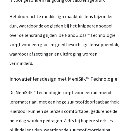
is voor gezond en langdurig contactlensgebruik.
Het doordachte
randdesign
maakt de lens bijzonder
dun, waardoor de oogleden bij het knipperen soepel
over de lensrand glijden. De
NanoGloss™ Technologie
zorgt voor een glad en goed bevochtigd lensoppervlak,
waardoor afzettingen en uitdroging worden
verminderd.
Innovatief lensdesign met MeniSilk™ Technologie
De
MeniSilk™ Technologie
zorgt voor een ademend
lensmateriaal met een hoge zuurstofdoorlaatbaarheid.
Hierdoor kunnen de lenzen
comfortabel gedurende de
hele dag
worden gedragen. Zelfs bij hogere sterktes
blijft de lens dun, waardoor de zuurstofvoorziening