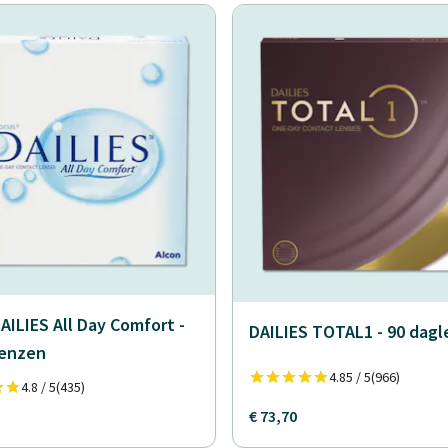
AILIES All Day Comfort -
DAILIES TOTAL1 - 90 dag
lenzen
4.85 / 5
(966)
4.8 / 5
(435)
€ 73,70