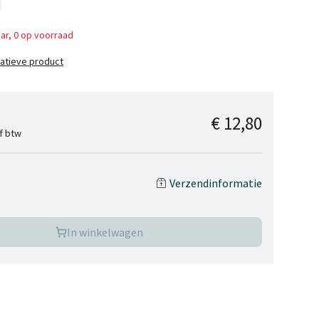
ar, 0 op voorraad
natieve product
€ 12,80
ef btw
Verzendinformatie
In winkelwagen