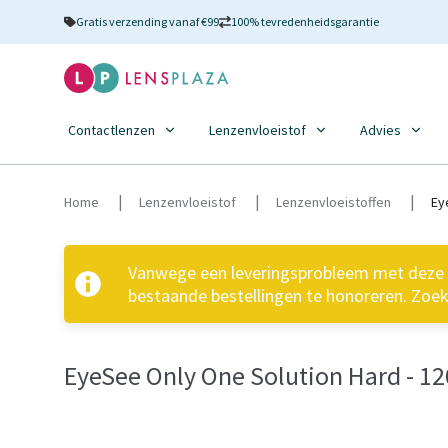
Gratis verzending vanaf €99
100% tevredenheidsgarantie
Contactlenzen
Lenzenvloeistof
Advies
Home
Lenzenvloeistof
Lenzenvloeistoffen
Ey
Vanwege een leveringsprobleem met deze pr
bestaande bestellingen te honoreren. Zoek 
EyeSee Only One Solution Hard - 1