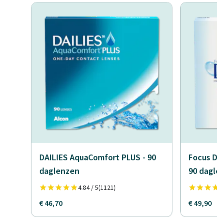
DAILIES AquaComfort PLUS - 90
Focus D
daglenzen
90 dag
4.84 / 5
(1121)
€ 46,70
€ 49,90