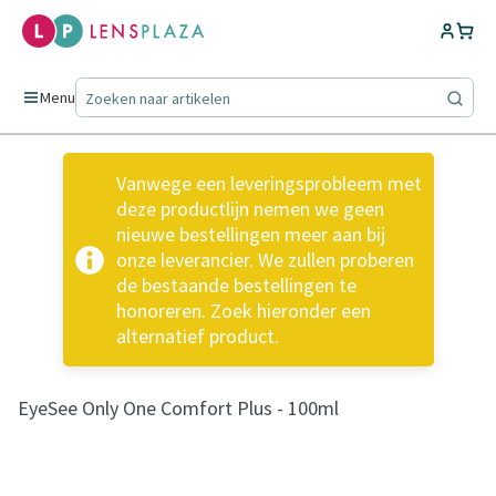
Menu
Vanwege een leveringsprobleem met
deze productlijn nemen we geen
nieuwe bestellingen meer aan bij
onze leverancier. We zullen proberen
de bestaande bestellingen te
honoreren. Zoek hieronder een
alternatief product.
EyeSee Only One Comfort Plus - 100ml