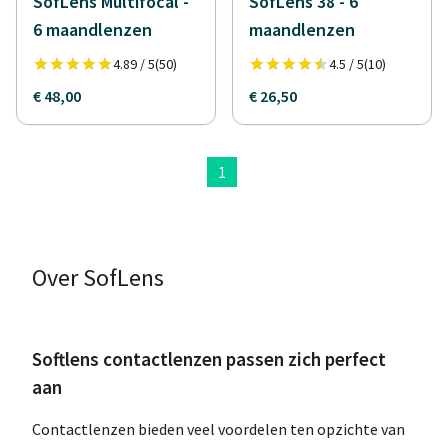
SofLens Multifocal -
SofLens 38 - 6
6 maandlenzen
maandlenzen
4.89 / 5
(50)
4.5 / 5
(10)
€ 48,00
€ 26,50
1
Over SofLens
Softlens contactlenzen passen zich perfect
aan
Contactlenzen bieden veel voordelen ten opzichte van