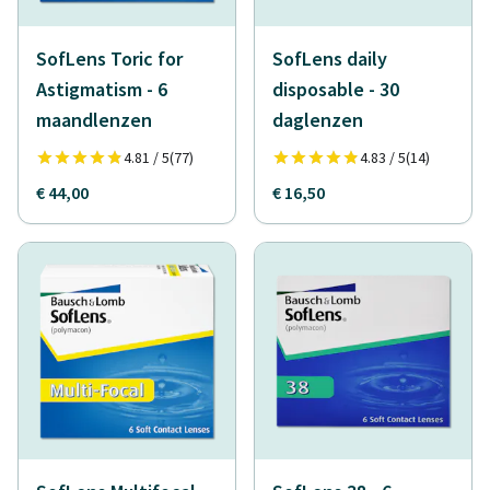
SofLens Toric for
SofLens daily
Astigmatism - 6
disposable - 30
maandlenzen
daglenzen
4.81 / 5
(77)
4.83 / 5
(14)
€ 44,00
€ 16,50