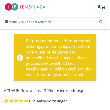
Menu
Dit product ondervindt momenteel
leveringsproblemen bij de fabrikant.
Controleer of de gewenste
hoeveelheid beschikbaar is. Als de
gewenste hoeveelheid niet
beschikbaar is, hebben we hieronder
een alternatief product vermeld.
ACUVUE RevitaLens - 300ml + lenzendoosje
13 Klantbeoordelingen