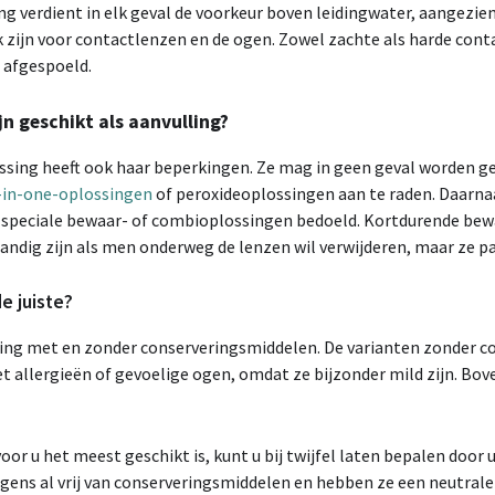
g verdient in elk geval de voorkeur boven leidingwater, aangezi
k zijn voor contactlenzen en de ogen. Zowel zachte als harde con
 afgespoeld.
n geschikt als aanvulling?
ssing heeft ook haar beperkingen. Ze mag in geen geval worden geb
l-in-one-oplossingen
of peroxideoplossingen aan te raden. Daarna
n speciale bewaar- of combioplossingen bedoeld. Kortdurende bewa
andig zijn als men onderweg de lenzen wil verwijderen, maar ze pas
e juiste?
ing met en zonder conserveringsmiddelen. De varianten zonder c
allergieën of gevoelige ogen, omdat ze bijzonder mild zijn. Bove
or u het meest geschikt is, kunt u bij twijfel laten bepalen door 
gens al vrij van conserveringsmiddelen en hebben ze een neutral