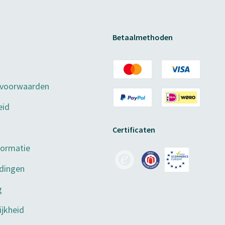
Betaalmethoden
 voorwaarden
eid
Certificaten
formatie
dingen
g
jkheid