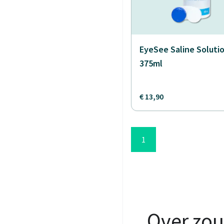
EyeSee Saline Solutio
375ml
€ 13,90
1
Over zou