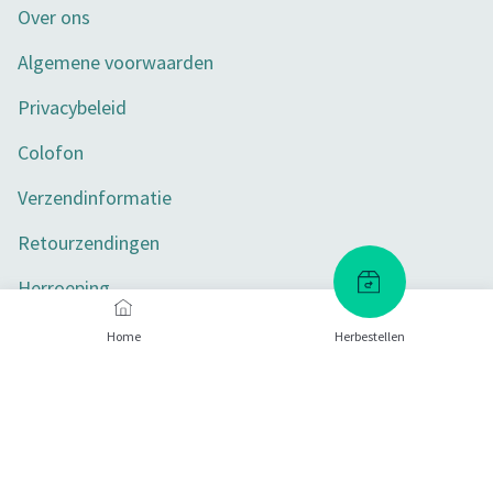
Over ons
Algemene voorwaarden
Privacybeleid
Colofon
Verzendinformatie
Retourzendingen
Herroeping
Toegankelijkheid
Home
Herbestellen
Privacy-instellingen
Betaalmethoden