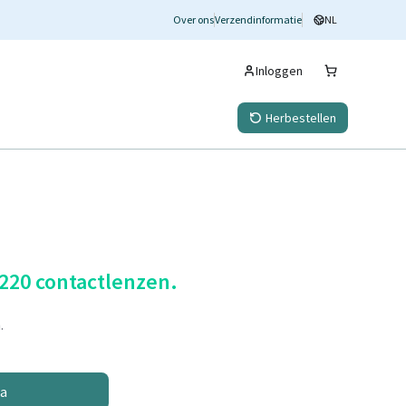
Over ons
Verzendinformatie
NL
Inloggen
Herbestellen
 220 contactlenzen.
.
na