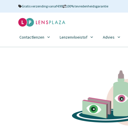
Gratis verzending vanaf €99
100% tevredenheidsgarantie
Contactlenzen
Lenzenvloeistof
Advies