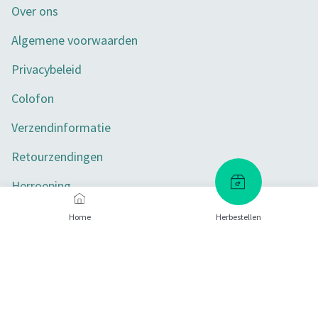
Over ons
Algemene voorwaarden
Privacybeleid
Colofon
Verzendinformatie
Retourzendingen
Herroeping
Toegankelijkheid
Home
Herbestellen
Privacy-instellingen
Betaalmethoden