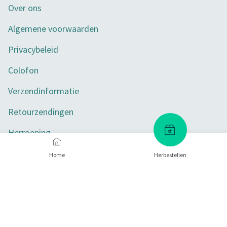
Over ons
Algemene voorwaarden
Privacybeleid
Colofon
Verzendinformatie
Retourzendingen
Herroeping
Toegankelijkheid
Home
Herbestellen
Privacy-instellingen
Betaalmethoden