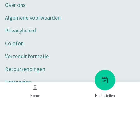
Over ons
Algemene voorwaarden
Privacybeleid
Colofon
Verzendinformatie
Retourzendingen
Herroeping
Toegankelijkheid
Home
Herbestellen
Privacy-instellingen
Betaalmethoden