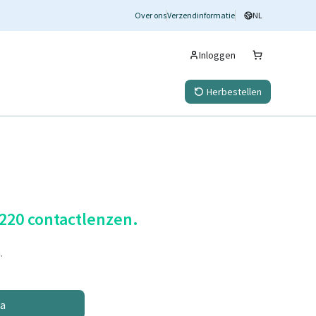
Over ons
Verzendinformatie
NL
Inloggen
Herbestellen
 220 contactlenzen.
.
na