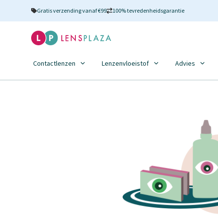
Gratis verzending vanaf €99
100% tevredenheidsgarantie
Contactlenzen
Lenzenvloeistof
Advies