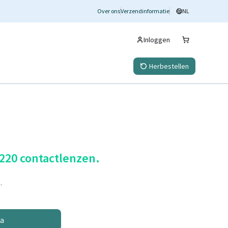
Over ons
Verzendinformatie
NL
Inloggen
Herbestellen
 220 contactlenzen.
.
na