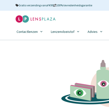
Gratis verzending vanaf €99
100% tevredenheidsgarantie
Contactlenzen
Lenzenvloeistof
Advies