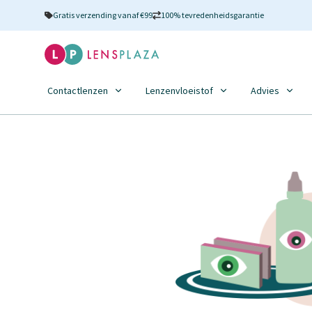
Gratis verzending vanaf €99
100% tevredenheidsgarantie
Contactlenzen
Lenzenvloeistof
Advies