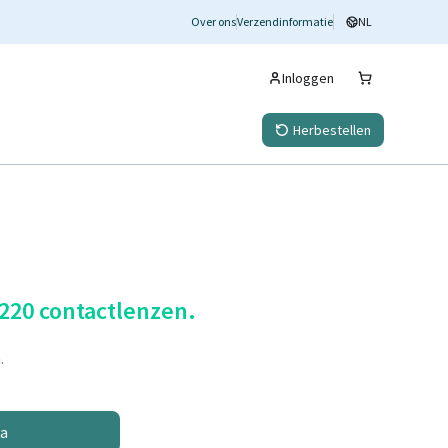
Over ons
Verzendinformatie
NL
Inloggen
Herbestellen
 220 contactlenzen.
.
na