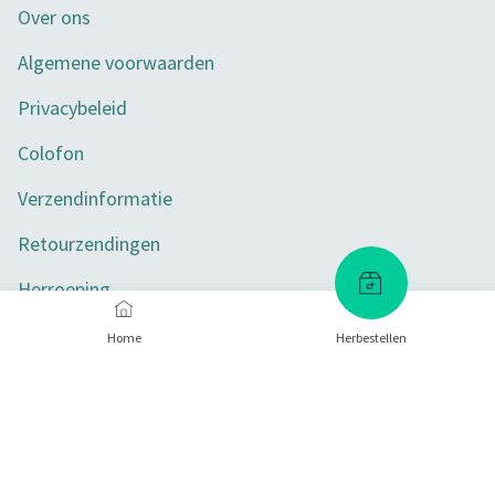
Over ons
Algemene voorwaarden
Privacybeleid
Colofon
Verzendinformatie
Retourzendingen
Herroeping
Toegankelijkheid
Home
Herbestellen
Privacy-instellingen
Betaalmethoden