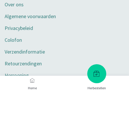
Over ons
Algemene voorwaarden
Privacybeleid
Colofon
Verzendinformatie
Retourzendingen
Herroeping
Toegankelijkheid
Home
Herbestellen
Privacy-instellingen
Betaalmethoden