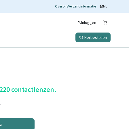
Over ons
Verzendinformatie
NL
Inloggen
Herbestellen
 220 contactlenzen.
.
na