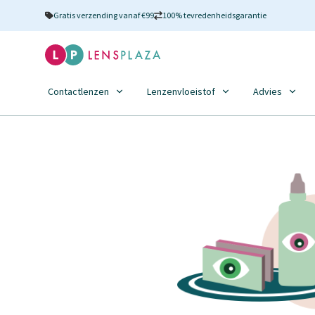
Gratis verzending vanaf €99
100% tevredenheidsgarantie
Contactlenzen
Lenzenvloeistof
Advies