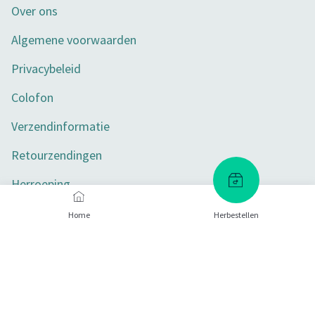
Over ons
Algemene voorwaarden
Privacybeleid
Colofon
Verzendinformatie
Retourzendingen
Herroeping
Toegankelijkheid
Home
Herbestellen
Privacy-instellingen
Betaalmethoden