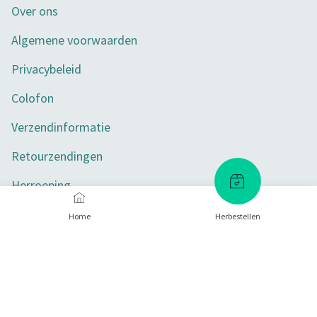
Over ons
Algemene voorwaarden
Privacybeleid
Colofon
Verzendinformatie
Retourzendingen
Herroeping
Toegankelijkheid
Home
Herbestellen
Privacy-instellingen
Betaalmethoden