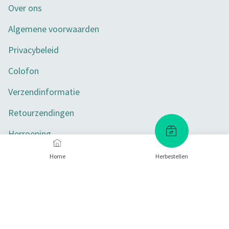
Over ons
Algemene voorwaarden
Privacybeleid
Colofon
Verzendinformatie
Retourzendingen
Herroeping
Toegankelijkheid
Home
Herbestellen
Privacy-instellingen
Betaalmethoden