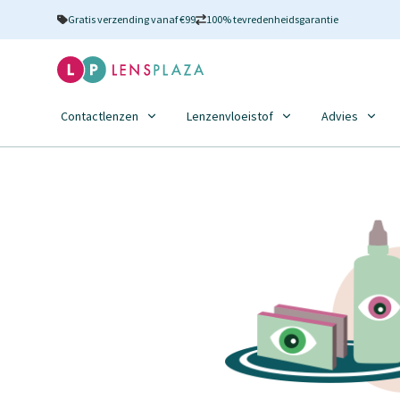
Gratis verzending vanaf €99
100% tevredenheidsgarantie
Contactlenzen
Lenzenvloeistof
Advies