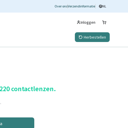
Over ons
Verzendinformatie
NL
Inloggen
Herbestellen
 220 contactlenzen.
.
na