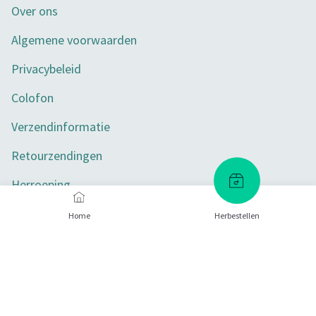
Over ons
Algemene voorwaarden
Privacybeleid
Colofon
Verzendinformatie
Retourzendingen
Herroeping
Toegankelijkheid
Home
Herbestellen
Privacy-instellingen
Betaalmethoden