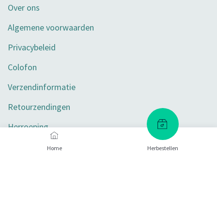
Over ons
Algemene voorwaarden
Privacybeleid
Colofon
Verzendinformatie
Retourzendingen
Herroeping
Toegankelijkheid
Home
Herbestellen
Privacy-instellingen
Betaalmethoden