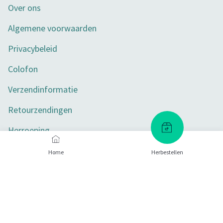
Over ons
Algemene voorwaarden
Privacybeleid
Colofon
Verzendinformatie
Retourzendingen
Herroeping
Toegankelijkheid
Home
Herbestellen
Privacy-instellingen
Betaalmethoden