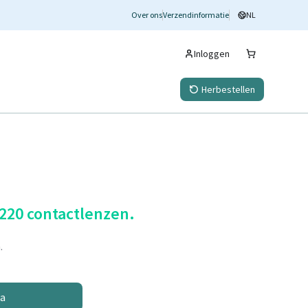
Over ons
Verzendinformatie
NL
Inloggen
Herbestellen
 220 contactlenzen.
.
na