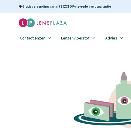
Gratis verzending vanaf €99
100% tevredenheidsgarantie
Contactlenzen
Lenzenvloeistof
Advies