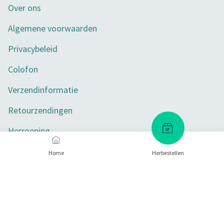
Over ons
Algemene voorwaarden
Privacybeleid
Colofon
Verzendinformatie
Retourzendingen
Herroeping
Toegankelijkheid
Home
Herbestellen
Privacy-instellingen
Betaalmethoden