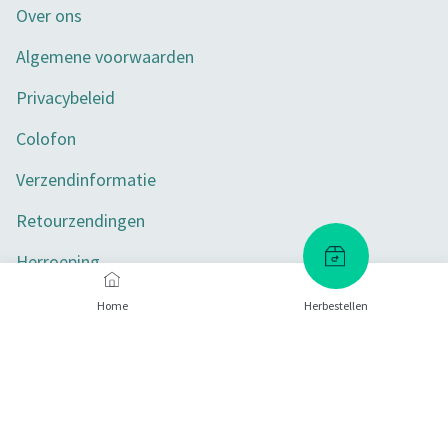
Over ons
Algemene voorwaarden
Privacybeleid
Colofon
Verzendinformatie
Retourzendingen
Herroeping
Toegankelijkheid
Home
Herbestellen
Privacy-instellingen
Betaalmethoden