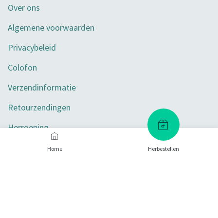
Over ons
Algemene voorwaarden
Privacybeleid
Colofon
Verzendinformatie
Retourzendingen
Herroeping
Toegankelijkheid
Home
Herbestellen
Privacy-instellingen
Betaalmethoden