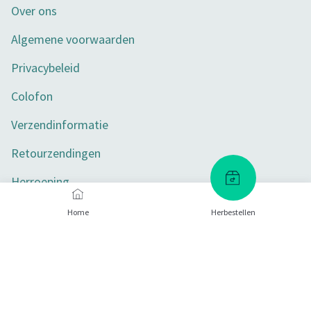
Over ons
Algemene voorwaarden
Privacybeleid
Colofon
Verzendinformatie
Retourzendingen
Herroeping
Toegankelijkheid
Home
Herbestellen
Privacy-instellingen
Betaalmethoden