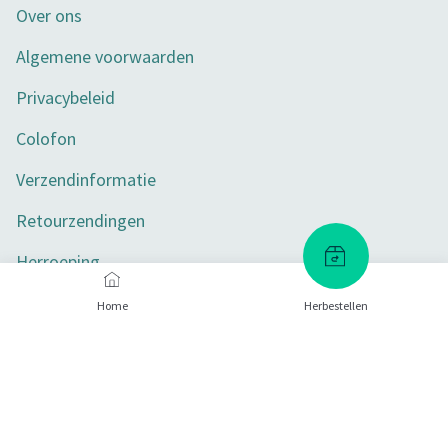
Over ons
Algemene voorwaarden
Privacybeleid
Colofon
Verzendinformatie
Retourzendingen
Herroeping
Toegankelijkheid
Home
Herbestellen
Privacy-instellingen
Betaalmethoden