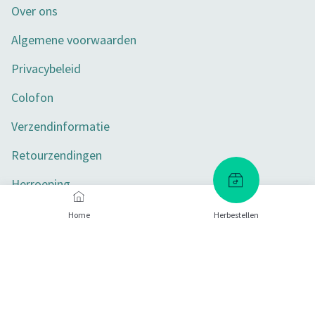
Over ons
Algemene voorwaarden
Privacybeleid
Colofon
Verzendinformatie
Retourzendingen
Herroeping
Toegankelijkheid
Home
Herbestellen
Privacy-instellingen
Betaalmethoden