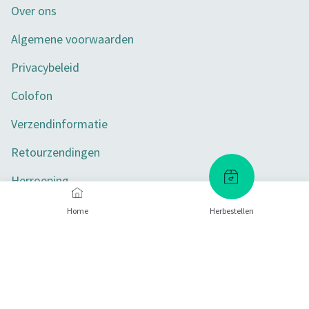
Over ons
Algemene voorwaarden
Privacybeleid
Colofon
Verzendinformatie
Retourzendingen
Herroeping
Toegankelijkheid
Home
Herbestellen
Privacy-instellingen
Betaalmethoden