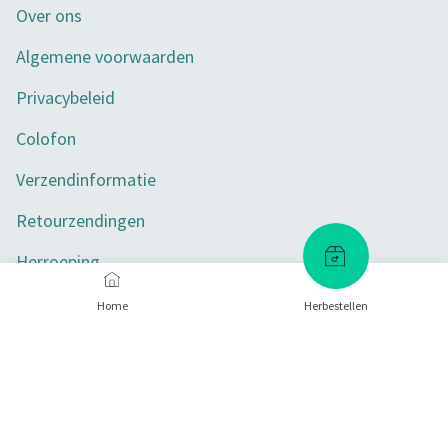
Over ons
Algemene voorwaarden
Privacybeleid
Colofon
Verzendinformatie
Retourzendingen
Herroeping
Toegankelijkheid
Home
Herbestellen
Privacy-instellingen
Betaalmethoden