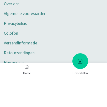
Over ons
Algemene voorwaarden
Privacybeleid
Colofon
Verzendinformatie
Retourzendingen
Herroeping
Toegankelijkheid
Home
Herbestellen
Privacy-instellingen
Betaalmethoden