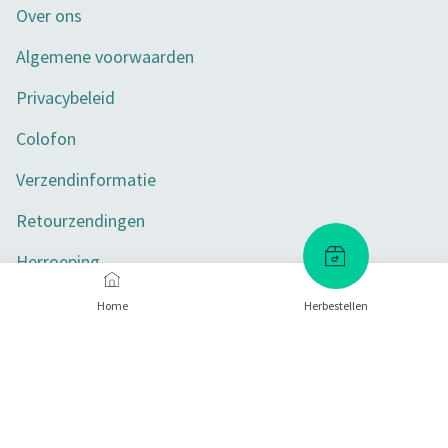
Over ons
Algemene voorwaarden
Privacybeleid
Colofon
Verzendinformatie
Retourzendingen
Herroeping
Toegankelijkheid
Home
Herbestellen
Privacy-instellingen
Betaalmethoden