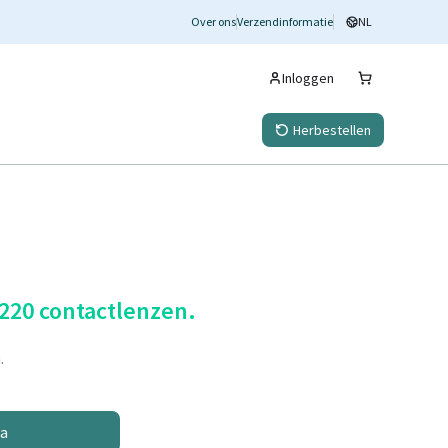
Over ons
Verzendinformatie
NL
Inloggen
Herbestellen
 220 contactlenzen.
.
na