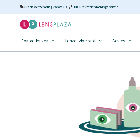
Gratis verzending vanaf €99
100% tevredenheidsgarantie
Contactlenzen
Lenzenvloeistof
Advies