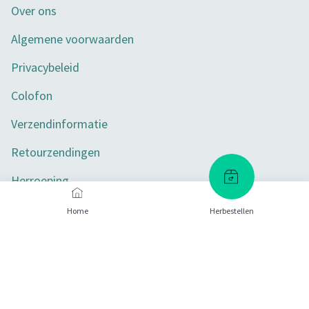
Over ons
Algemene voorwaarden
Privacybeleid
Colofon
Verzendinformatie
Retourzendingen
Herroeping
Toegankelijkheid
Home
Herbestellen
Privacy-instellingen
Betaalmethoden