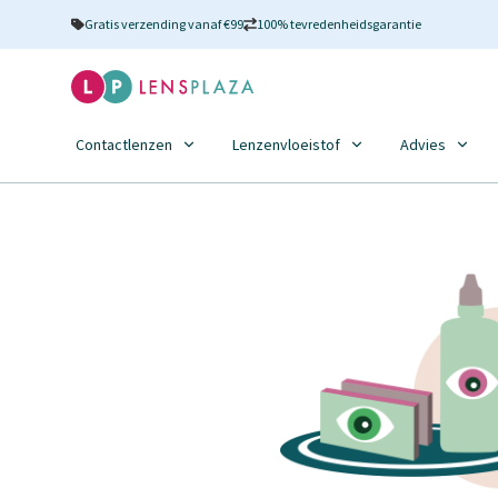
Gratis verzending vanaf €99
100% tevredenheidsgarantie
Contactlenzen
Lenzenvloeistof
Advies