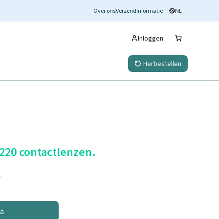
Over ons
Verzendinformatie
NL
Inloggen
Herbestellen
 220 contactlenzen.
.
na