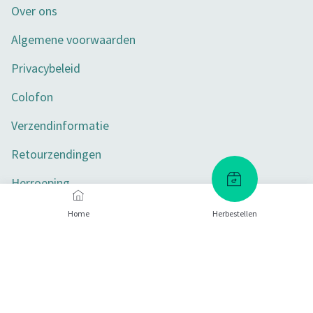
Over ons
Algemene voorwaarden
Privacybeleid
Colofon
Verzendinformatie
Retourzendingen
Herroeping
Toegankelijkheid
Home
Herbestellen
Privacy-instellingen
Betaalmethoden