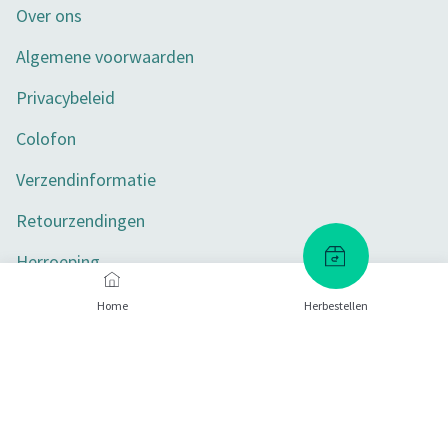
Over ons
Algemene voorwaarden
Privacybeleid
Colofon
Verzendinformatie
Retourzendingen
Herroeping
Toegankelijkheid
Home
Herbestellen
Privacy-instellingen
Betaalmethoden