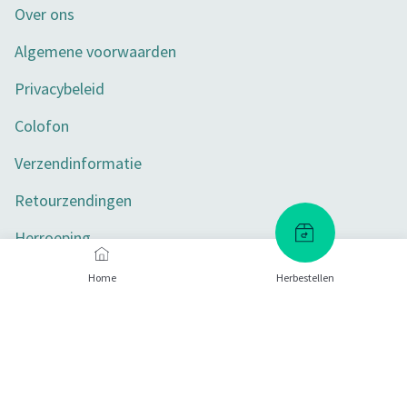
Over ons
Algemene voorwaarden
Privacybeleid
Colofon
Verzendinformatie
Retourzendingen
Herroeping
Toegankelijkheid
Home
Herbestellen
Privacy-instellingen
Betaalmethoden