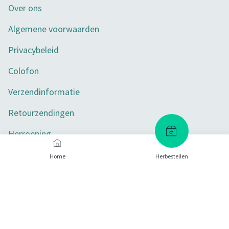
Over ons
Algemene voorwaarden
Privacybeleid
Colofon
Verzendinformatie
Retourzendingen
Herroeping
Toegankelijkheid
Home
Herbestellen
Privacy-instellingen
Betaalmethoden