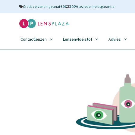
Gratis verzending vanaf €99
100% tevredenheidsgarantie
Contactlenzen
Lenzenvloeistof
Advies