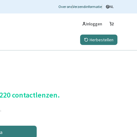
Over ons
Verzendinformatie
NL
Inloggen
Herbestellen
 220 contactlenzen.
.
na